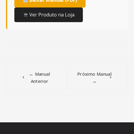
Baixar Manual (PDF)
Ver Produto na Loja
Post
navigation
← Manual
Próximo Manual
Anterior
→