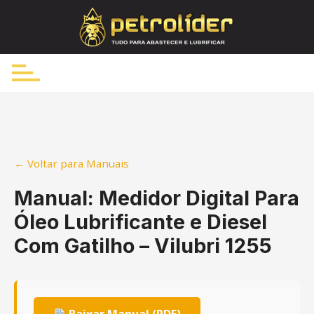
Skip
to
content
← Voltar para Manuais
Manual: Medidor Digital Para
Óleo Lubrificante e Diesel
Com Gatilho – Vilubri 1255