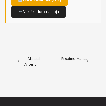
Baixar Manual (PDF)
Ver Produto na Loja
Post
navigation
← Manual
Próximo Manual
Anterior
→