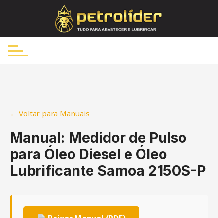
Skip
to
content
← Voltar para Manuais
Manual: Medidor de Pulso
para Óleo Diesel e Óleo
Lubrificante Samoa 2150S-P