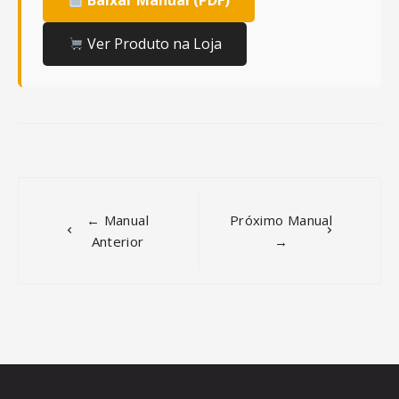
Baixar Manual (PDF)
Ver Produto na Loja
Post
navigation
← Manual
Próximo Manual
Anterior
→