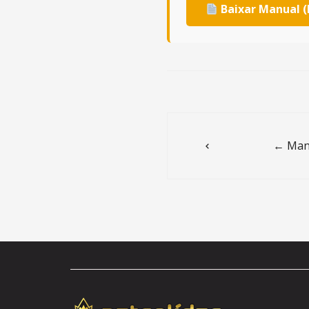
Baixar Manual (
Post
navigation
← Manu