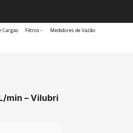
e Cargas
Filtros
Medidores de Vazão
Caixa Separadora de Água e Óleo
/min – Vilubri