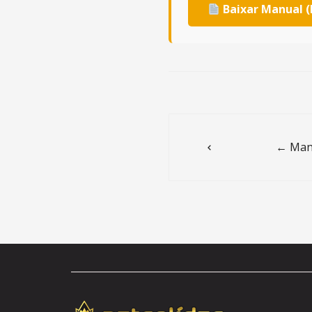
Baixar Manual (
Post
navigation
← Manu