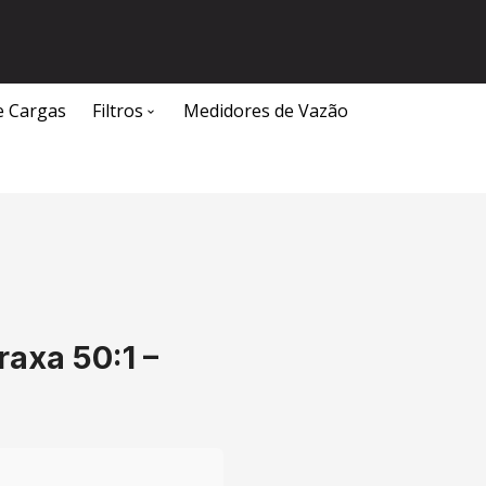
e Cargas
Filtros
Medidores de Vazão
Caixa Separadora de Água e Óleo
axa 50:1 –