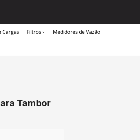
e Cargas
Filtros
Medidores de Vazão
Caixa Separadora de Água e Óleo
Para Tambor