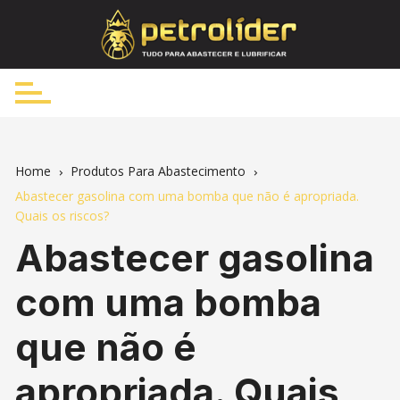
Skip
to
content
Home
Produtos Para Abastecimento
Abastecer gasolina com uma bomba que não é apropriada.
Quais os riscos?
Abastecer gasolina
com uma bomba
que não é
apropriada. Quais