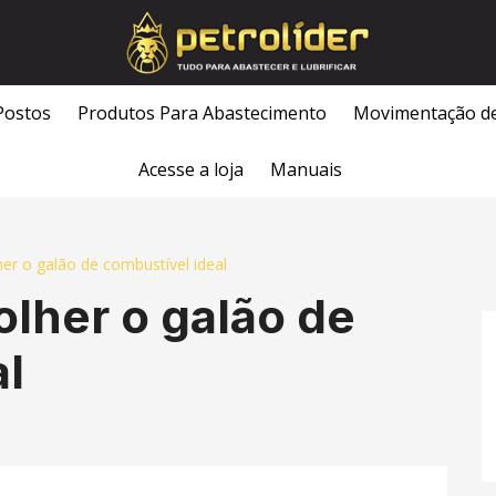
Postos
Produtos Para Abastecimento
Movimentação d
Acesse a loja
Manuais
her o galão de combustível ideal
olher o galão de
al