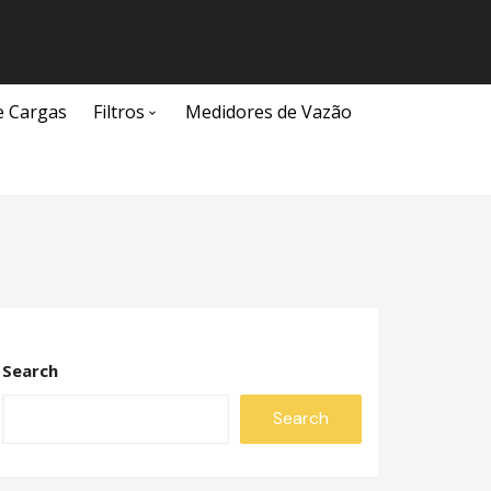
e Cargas
Filtros
Medidores de Vazão
Caixa Separadora de Água e Óleo
Search
Search